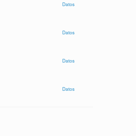
Datos
Datos
Datos
Datos