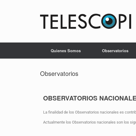
Quienes Somos
Observatorios
Observatorios
OBSERVATORIOS NACIONAL
La finalidad de los Observatorios nacionales es contrib
Actualmente los Observatorios nacionales son los sig