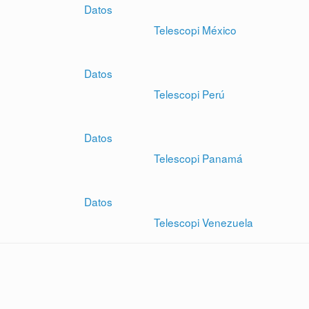
Datos
Telescopi México
Datos
Telescopi Perú
Datos
Telescopi Panamá
Datos
Telescopi Venezuela