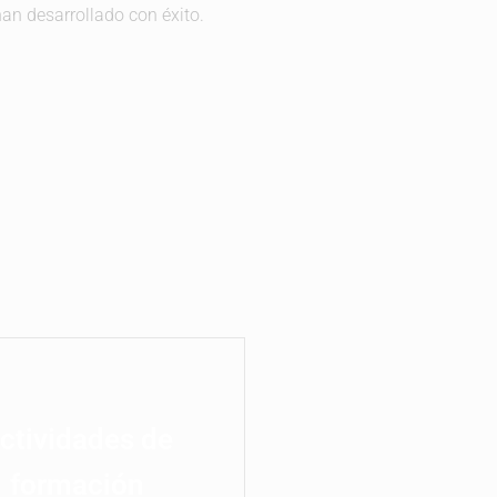
han desarrollado con éxito.
ctividades de
formación