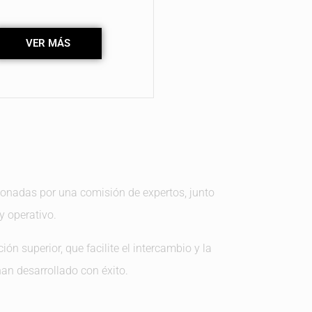
VER MÁS
onadas por una comisión de expertos, junto
y operativo.
ón superior, que facilite el intercambio y la
han desarrollado con éxito.